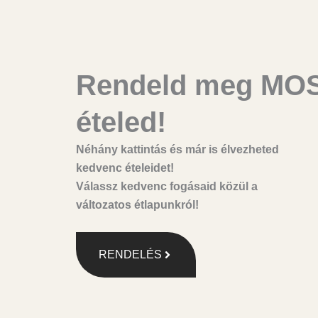
Rendeld meg MO
ételed!
Néhány kattintás és már is élvezheted
kedvenc ételeidet!
Válassz
kedvenc fogásaid
közül a
változatos étlapunkról!
RENDELÉS