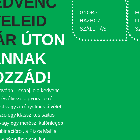
EDVENC
GYORS
F
ELEID
HÁZHOZ
F
SZÁLLÍTÁS
S
ÁR
ÚTON
ANNAK
OZZÁD!
tovább – csapj le a kedvenc
 és élvezd a gyors, forró
tást vagy a kényelmes átvételt!
zó egy klasszikus sajtos
vagy egy merész, különleges
mbinációról, a Pizza Maffia
a házadhoz szállítja!