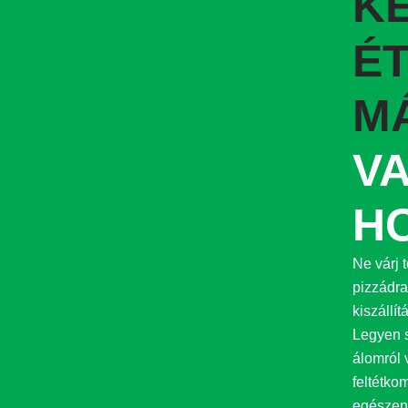
K
F
t
ÉT
M
V
H
Ne várj 
pizzádra
kiszállí
Legyen s
álomról 
feltétko
egészen 