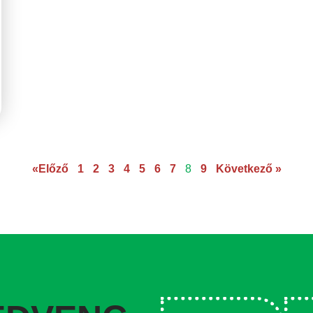
«Előző
1
2
3
4
5
6
7
8
9
Következő »