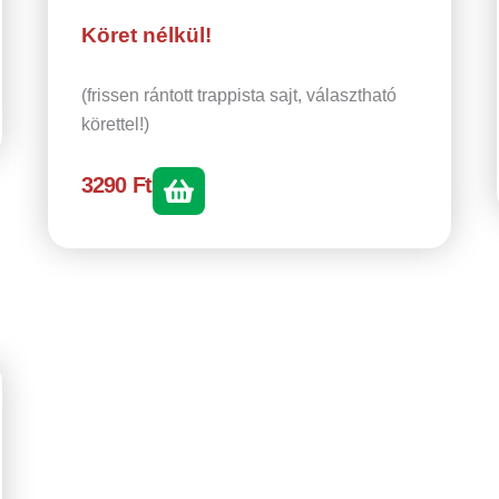
Köret nélkül!
(frissen rántott trappista sajt, választható
körettel!)
3290
Ft