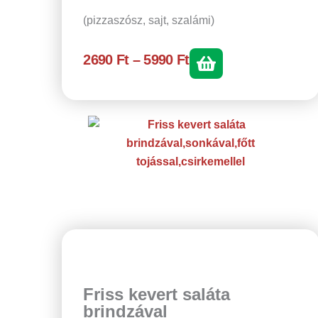
(pizzaszósz, sajt, szalámi)
Á
2690
Ft
–
5990
Ft
r
t
a
r
t
o
m
á
n
Friss kevert saláta
y
brindzával
: