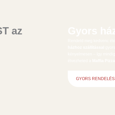
ST az
Gyors ház
Rendeld meg kedvenc éte
házhoz szállítással
gyor
kényelmesen – így mindig
élvezheted a
Maffia Pizza
GYORS RENDELÉS