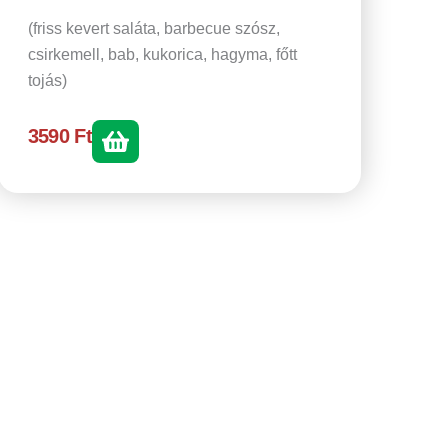
(friss kevert saláta, barbecue szósz,
csirkemell, bab, kukorica, hagyma, főtt
tojás)
3590
Ft