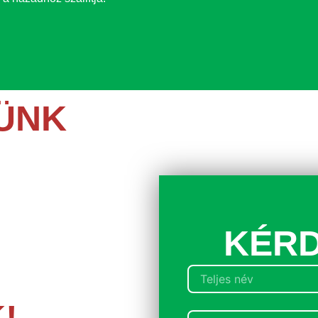
LÜNK
A
!
szükséged a rendelésed
KÉRD
i veled a kapcsolatot!
!