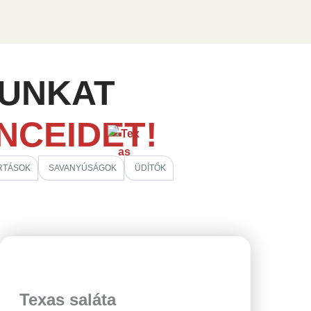
TUNKAT
NCEIDET!
RTÁSOK
SAVANYÚSÁGOK
ÜDÍTŐK
Texas saláta