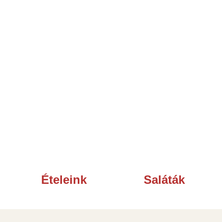
nket
és élvezd a
gyors, forró
al ragadjanak!
Ételeink
Saláták