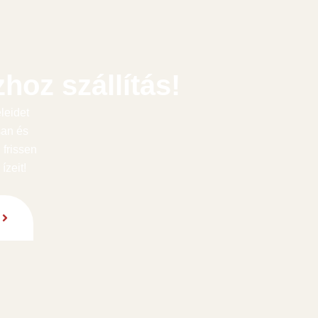
hoz szállítás!
leidet
san és
 frissen
ízeit!