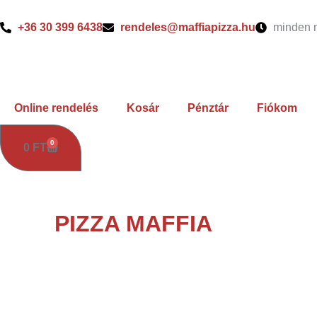
Skip
to
+36 30 399 6438
rendeles@maffiapizza.hu
minden n
content
Online rendelés
Kosár
Pénztár
Fiókom
0
KOSÁR
0
FT
PIZZA MAFFIA
KEMENCÉBEN 
TÖKÉLETESSÉ