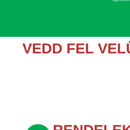
VEDD FEL VE
KAPCSOLATOT
Ne habozz! Ha kérdésed van, vagy segítségre van 
kapcsán, fordulj hozzánk bizalommal.
Töltsd ki az űrlapot
és csapatunk hamarosan felvesz
RENDELEK