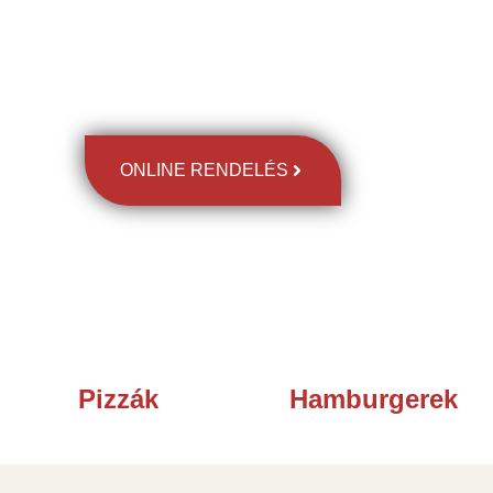
Fedezd fel
klasszikus s egyben különleges ételei
kiszállítást!
Rendelj most és hagyd, hogy az ízek igazán magukk
ONLINE RENDELÉS
Pizzák
Hamburgerek