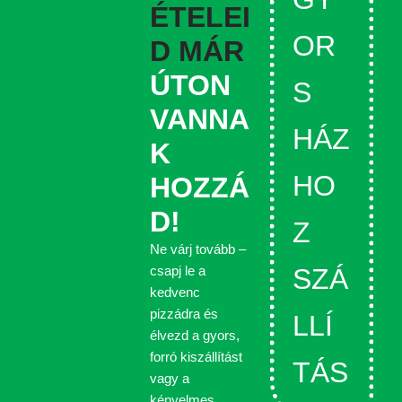
t
ÉTELEI
OR
D MÁR
ÚTON
S
VANNA
HÁZ
K
HO
HOZZÁ
D!
Z
Ne várj tovább –
SZÁ
csapj le a
kedvenc
pizzádra és
LLÍ
élvezd a gyors,
forró kiszállítást
TÁS
vagy a
kényelmes