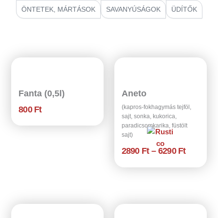
ÖNTETEK, MÁRTÁSOK
SAVANYÚSÁGOK
ÜDÍTŐK
Fanta (0,5l)
Aneto
(kapros-fokhagymás tejföl,
800
Ft
sajt, sonka, kukorica,
paradicsomkarika, füstölt
sajt)
Á
2890
Ft
–
6290
Ft
r
t
a
r