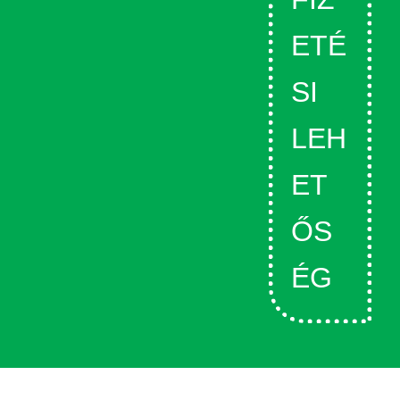
ETÉ
SI
LEH
ET
ŐS
ÉG