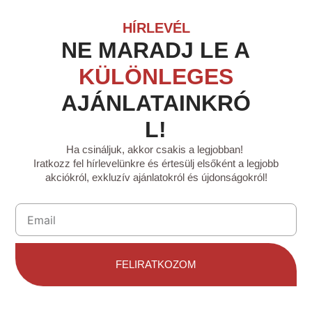
HÍRLEVÉL
NE MARADJ LE A
KÜLÖNLEGES
AJÁNLATAINKRÓ
L!
Ha csináljuk, akkor csakis a legjobban!
Iratkozz fel hírlevelünkre és értesülj elsőként a legjobb
akciókról, exkluzív ajánlatokról és újdonságokról!
Ne maradj le semmiről – csatlakozz most!
FELIRATKOZOM