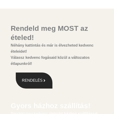
Rendeld meg MOST az
ételed!
Néhány kattintás és már is élvezheted kedvenc
ételeidet!
Válassz
kedvenc fogásaid
közül a változatos
étlapunkról!
RENDELÉS
Gyors házhoz szállítás!
Rendeld meg kedvenc ételeidet
házhoz szállítással