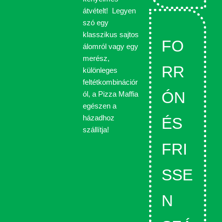
átvételt! Legyen
szó egy
klasszikus sajtos
FO
álomról vagy egy
merész,
RR
különleges
feltétkombinációr
ÓN
ól, a Pizza Maffia
egészen a
házadhoz
ÉS
szállítja!
FRI
SSE
N