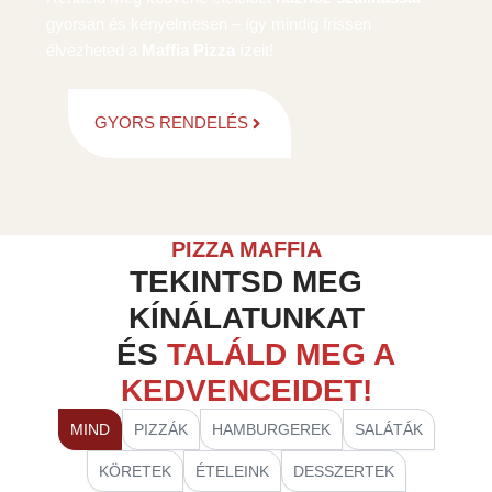
gyorsan és kényelmesen – így mindig frissen
élvezheted a
Maffia Pizza
ízeit!
GYORS RENDELÉS
PIZZA MAFFIA
TEKINTSD MEG
KÍNÁLATUNKAT
ÉS
TALÁLD MEG A
KEDVENCEIDET!
MIND
PIZZÁK
HAMBURGEREK
SALÁTÁK
KÖRETEK
ÉTELEINK
DESSZERTEK