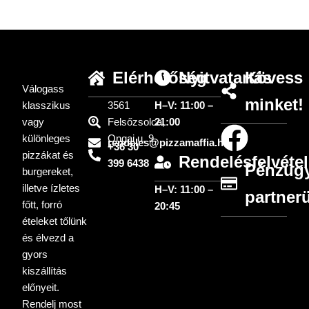
Elérhetőség
Nyitvatartás
Kövess
Válogass
minket!
klasszikus
3561
H–V: 11:00 –
vagy
Felsőzsolca,
21:00
különleges
Ongai u. 9.
rendeles@pizzamaffia.hu
+36 30
pizzákat és
Rendelésfelvétel
399 6438
Pénzügy
burgereket,
illetve ízletes
H–V: 11:00 –
partner
főtt, forró
20:45
ételeket tőlünk
és élvezd a
gyors
kiszállítás
előnyeit.
Rendelj most