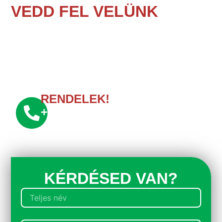
VEDD FEL VELÜNK
A
KAPCSOLATOT!
Ne habozz! Ha kérdésed van, vagy segítségre van
szükséged a rendelésed kapcsán, fordulj hozzánk
bizalommal.
Töltsd ki az űrlapot
és csapatunk hamarosan felveszi veled
a kapcsolatot!
RENDELEK!
+36 30 399 6438
KÉRDÉSED VAN?