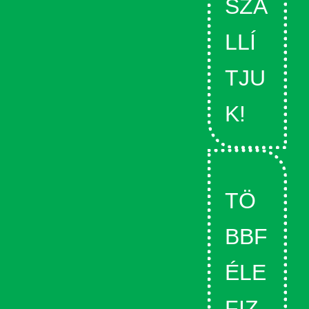
SZÁ
LLÍ
TJU
K!
TÖ
BBF
ÉLE
FIZ