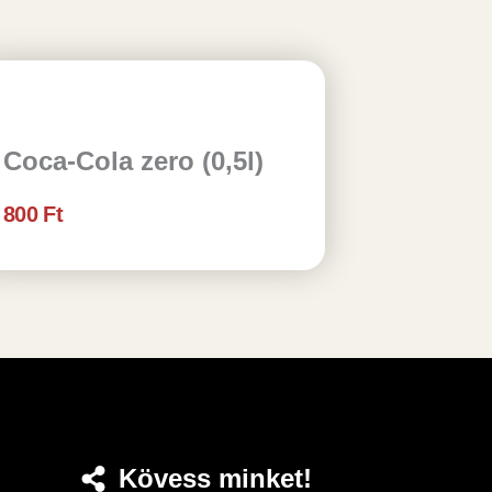
Coca-Cola zero (0,5l)
800
Ft
Kövess minket!