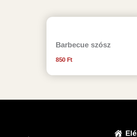
Barbecue szósz
850
Ft
Elé