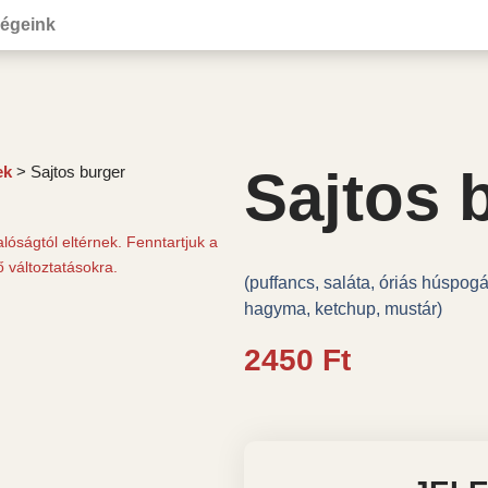
ségeink
Sajtos 
ek
> Sajtos burger
alóságtól eltérnek. Fenntartjuk a
 változtatásokra.
(puffancs, saláta, óriás húspog
hagyma, ketchup, mustár)
2450
Ft