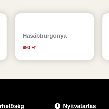
Hasábburgonya
990
Ft
rhetőség
Nyitvatartás