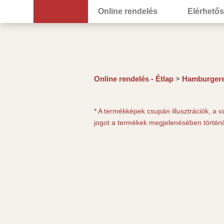
Skip
Online rendelés
Elérhető
to
content
Online rendelés - Étlap
>
Hamburger
* A termékképek csupán illusztrációk, a v
jogot a termékek megjelenésében történő