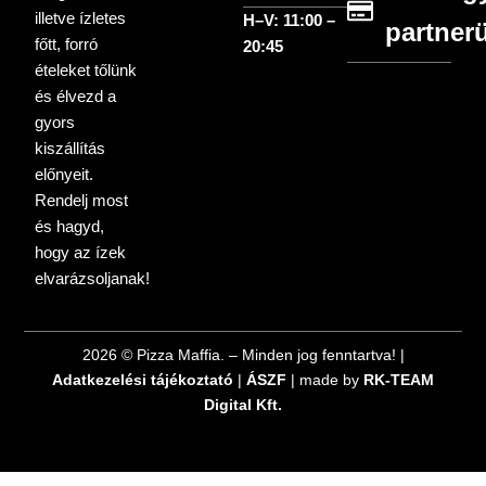
illetve ízletes
H–V: 11:00 –
partner
főtt, forró
20:45
ételeket tőlünk
és élvezd a
gyors
kiszállítás
előnyeit.
Rendelj most
és hagyd,
hogy az ízek
elvarázsoljanak!
2026 © Pizza Maffia. – Minden jog fenntartva! |
Adatkezelési tájékoztató
|
ÁSZF
| made by
RK-TEAM
Digital Kft.