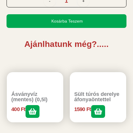
-
+
Kosárba Teszem
Ajánlhatunk még?.....
Ásványvíz
Sült túrós derelye
(mentes) (0,5l)
áfonyaöntettel
400
Ft
1590
Ft