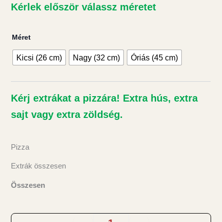
Kérlek először válassz méretet
-
6290 Ft
Aneto mennyiség
Méret
Kicsi (26 cm)
Nagy (32 cm)
Óriás (45 cm)
Kérj extrákat a pizzára! Extra hús, extra
sajt vagy extra zöldség.
Pizza
Extrák összesen
Összesen