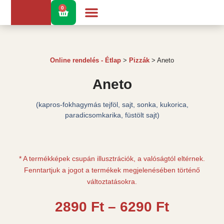
Skip
0
KOSÁR
to
content
Online rendelés - Étlap
>
Pizzák
> Aneto
Aneto
(kapros-fokhagymás tejföl, sajt, sonka, kukorica,
paradicsomkarika, füstölt sajt)
* A termékképek csupán illusztrációk, a valóságtól eltérnek.
Fenntartjuk a jogot a termékek megjelenésében történő
változtatásokra.
Ártarto
2890
Ft
–
6290
Ft
2890 Ft